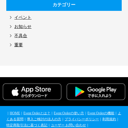
カテゴリー
イベント
お知らせ
不具合
重要
｜
HOME
｜
Event Orderとは？
｜
Event Orderの使い方
｜
Event Orderの機能
｜
よ
くある質問
｜
導入ご検討の法人の方
｜
プライバシーポリシー
｜
利用規約
｜
特定商取引法に基づく表記
｜
ユーザー お問い合わせ
｜