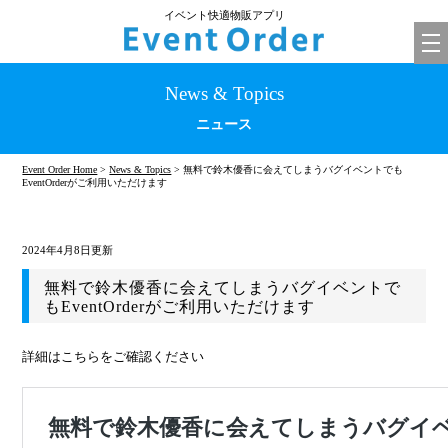
イベント快適物販アプリ
tog
nav
News & Topics
ニュース
Event Order Home
>
News & Topics
> 無料で鈴木優香に会えてしまうバグイベントでも
EventOrderがご利用いただけます
2024年4月8日更新
無料で鈴木優香に会えてしまうバグイベントで
もEventOrderがご利用いただけます
詳細はこちらをご確認ください