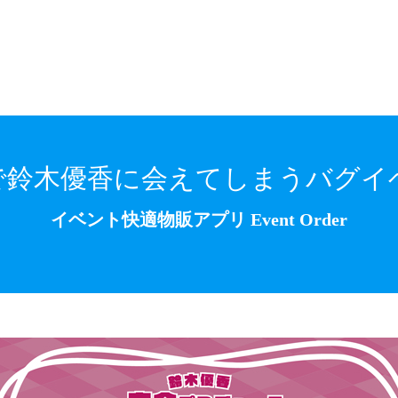
で鈴木優香に会えてしまうバグイ
イベント快適物販アプリ Event Order