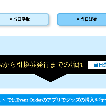
▼当日受取
▼当日販売
検索から引換券発行までの流れ
当日
 ではEvent Orderのアプリでグッズの購入を