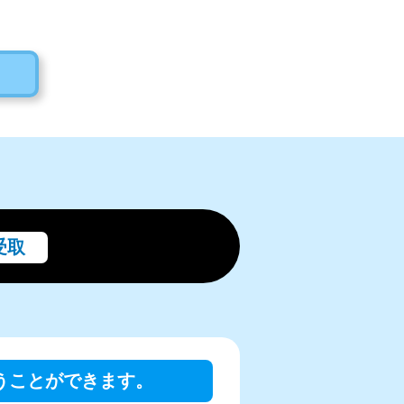
r
o
e
k
受取
行うことができます。