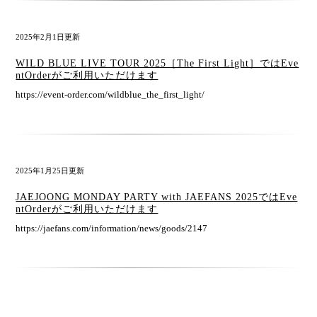
2025年2月1日更新
WILD BLUE LIVE TOUR 2025［The First Light］ではEve
ntOrderがご利用いただけます
https://event-order.com/wildblue_the_first_light/
2025年1月25日更新
JAEJOONG MONDAY PARTY with JAEFANS 2025ではEve
ntOrderがご利用いただけます
https://jaefans.com/information/news/goods/2147