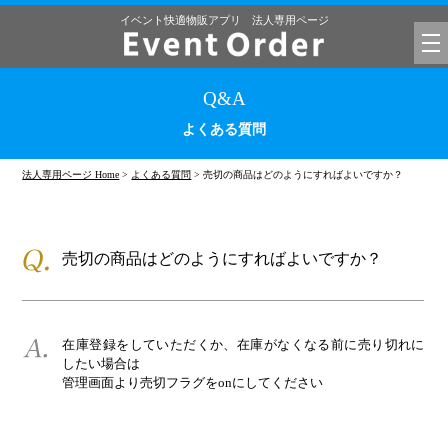
イベント快適物販アプリ 法人専用ページ
tog
nav
Q&A
よくある質問
法人専用ページ Home
>
よくある質問
> 売切の商品はどのようにすればよいですか？
売切の商品はどのようにすればよいですか？
在庫登録をしていただくか、在庫がなくなる前に売り切れに
したい場合は
管理画面より売切フラグをonにしてください