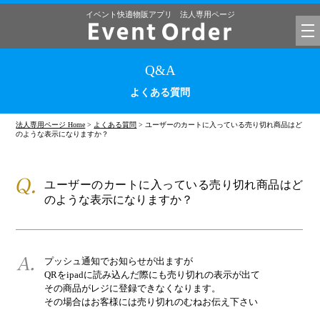
イベント快適物販アプリ 法人専用ページ
tog
nav
Q&A
よくある質問
法人専用ページ Home
>
よくある質問
> ユーザーのカートに入っている売り切れ商品はど
のような表示になりますか？
ユーザーのカートに入っている売り切れ商品はど
のような表示になりますか？
プッシュ通知でお知らせが出ますが
QRをipadに読み込んだ際にも売り切れの表示が出て
その商品がレジに登録できなくなります。
その場合はお客様には売り切れのむねお伝え下さい