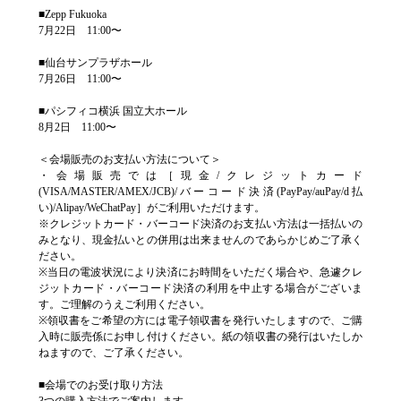
■Zepp Fukuoka
7月22日 11:00〜
■仙台サンプラザホール
7月26日 11:00〜
■パシフィコ横浜 国立大ホール
8月2日 11:00〜
＜会場販売のお支払い方法について＞
・会場販売では［現金/クレジットカード
(VISA/MASTER/AMEX/JCB)/バーコード決済(PayPay/auPay/d払
い)/Alipay/WeChatPay］がご利用いただけます。
※クレジットカード・バーコード決済のお支払い方法は一括払いの
みとなり、現金払いとの併用は出来ませんのであらかじめご了承く
ださい。
※当日の電波状況により決済にお時間をいただく場合や、急遽クレ
ジットカード・バーコード決済の利用を中止する場合がございま
す。ご理解のうえご利用ください。
※領収書をご希望の方には電子領収書を発行いたしますので、ご購
入時に販売係にお申し付けください。紙の領収書の発行はいたしか
ねますので、ご了承ください。
■会場でのお受け取り方法