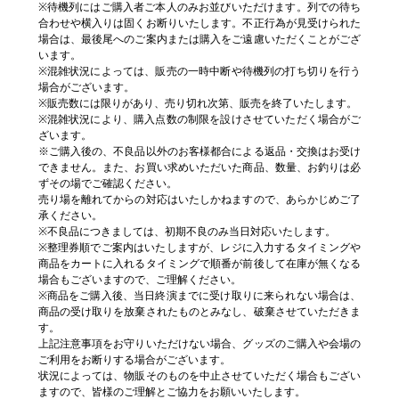
※待機列にはご購入者ご本人のみお並びいただけます。列での待ち
合わせや横入りは固くお断りいたします。不正行為が見受けられた
場合は、最後尾へのご案内または購入をご遠慮いただくことがござ
います。
※混雑状況によっては、販売の一時中断や待機列の打ち切りを行う
場合がございます。
※販売数には限りがあり、売り切れ次第、販売を終了いたします。
※混雑状況により、購入点数の制限を設けさせていただく場合がご
ざいます。
※ご購入後の、不良品以外のお客様都合による返品・交換はお受け
できません。また、お買い求めいただいた商品、数量、お釣りは必
ずその場でご確認ください。
売り場を離れてからの対応はいたしかねますので、あらかじめご了
承ください。
※不良品につきましては、初期不良のみ当日対応いたします。
※整理券順でご案内はいたしますが、レジに入力するタイミングや
商品をカートに入れるタイミングで順番が前後して在庫が無くなる
場合もございますので、ご理解ください。
※商品をご購入後、当日終演までに受け取りに来られない場合は、
商品の受け取りを放棄されたものとみなし、破棄させていただきま
す。
上記注意事項をお守りいただけない場合、グッズのご購入や会場の
ご利用をお断りする場合がございます。
状況によっては、物販そのものを中止させていただく場合もござい
ますので、皆様のご理解とご協力をお願いいたします。