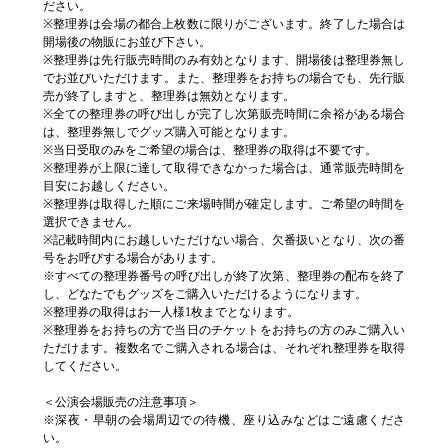
ださい。
※整理券は会場の都合上枚数に限りがございます。終了した場合は
開場後の物販にお並び下さい。
※整理券は先行販売時間のみ有効となります、開場後は整理券無し
でお並びいただけます。また、整理券をお持ちの場合でも、先行販
売が終了しますと、整理券は無効となります。
※全ての整理券の呼び出しが完了し次第販売時間に余裕がある場合
は、整理券無しでグッズ購入可能となります。
※当日受取のみをご希望の場合は、整理券の取得は不要です。
※整理券が上限に達して取得できなかった場合は、通常販売時間を
目安にお越しください。
※整理券は取得した順にご来場時間が確定します。ご希望の時間を
選択できません。
※記載時間内にお越しいただけない場合、欠番扱いとなり、次の番
号をお呼びする場合があります。
※すべての整理券番号の呼び出しが終了次第、整理券の配布を終了
し、どなたでもグッズをご購入いただけるようになります。
※整理券の取得はお一人様1枚までとなります。
※整理券をお持ちの方で当日のチケットをお持ちの方のみご購入い
ただけます。複数名でご購入される場合は、それぞれ整理券を取得
してください。
＜公演会場販売の注意事項＞
※深夜・早朝の会場周辺での待機、座り込みなどはご遠慮くださ
い。