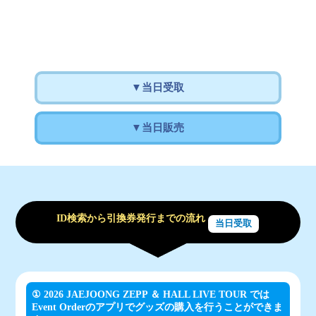
▼当日受取
▼当日販売
ID検索から引換券発行までの流れ
当日受取
① 2026 JAEJOONG ZEPP ＆ HALL LIVE TOUR では
Event Orderのアプリでグッズの購入を行うことができま