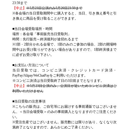
23:59まで
【中止】
※5月23日公演のみ5月20日23:59まで
※各会場の当日受取期間中に購入すると、当日、引き換え番号と引
き換えに商品を受け取ることができます。
■当日会場受取場所・時間
場所：各会場「事前販売当日受取列」
時間：先行販売～終演後列が途切れるまで
※1部・2部分かれる会場で、1部のみのご参加の場合、2部の開場時
間中はお受け取りができない場合がありますので、1部終演後まで
に必ずお受け取り下さい。
■お支払い方法について
当日受取では、コンビニ決済・クレジットカード決済・
PayPay/Alipay/WeChatPayをご利用いただけます。
※コンビニ決済は当日受取終了日の3日前までとなります。
【中止】
※5月23日公演のみ、公演日が近いためコンビニ決済はご
利用いただけません
■当日受取の注意事項
※こちらの販売は、ご自宅等にお届けする事前通販ではございませ
ん、＜当日会場受取＞のみの事前購入となりますのでご注意くださ
い。
※受注生産ではございません。販売数には限りがあり、なくなり次
第終了となりますので、あらかじめご了承ください。