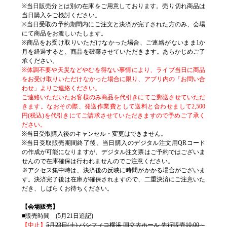
※当日販売分とは別の在庫をご用意しております。売り切れ商品は
当日購入をご検討ください。
※当日受取の予約期間内にご注文と決済が完了された方のみ、会場
にて商品をお渡しいたします。
※商品をお受け取りいただけなかった場合、ご連絡がないまま1か
月を経過すると、商品を破棄させていただきます。あらかじめご了
承ください。
※体調不要や天災などやむを得ない事情により、ライブ当日に商品
をお受け取りいただけなかった場合に限り、アプリ内の「お問い合
わせ」よりご連絡ください。
ご連絡いただいたお客様のみ商品を代引きにてご郵送させていただ
きます。なおその際、発送作業費として送料と合わせまして2,500
円(税込)を代引きにてご請求させていただきますので予めご了承く
ださい。
※当日受取購入後のキャンセル・変更はできません。
※当日受取販売期間終了後、当日購入のデジタル注文用QRコード
の作成が可能になりますが、デジタル注文票はご予約ではございま
せんので在庫確保は行われませんのでご注意ください。
※アクセス集中時は、決済後の反映に時間がかかる場合がございま
す。決済完了後は在庫が確保されますので、二重決済にご注意いた
だき、しばらくお待ちください。
【会場販売】
■販売時間 (5月21日追記)
【中止】
5月23日(土) パシフィコ横浜 国立大ホール 先行販売10:00～