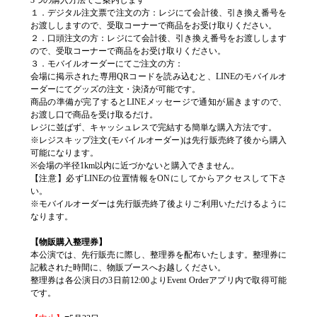
3つの購入方法でご案内します
１．デジタル注文票で注文の方：レジにて会計後、引き換え番号を
お渡ししますので、受取コーナーで商品をお受け取りください。
２．口頭注文の方：レジにて会計後、引き換え番号をお渡しします
ので、受取コーナーで商品をお受け取りください。
３．モバイルオーダーにてご注文の方：
会場に掲示された専用QRコードを読み込むと、LINEのモバイルオ
ーダーにてグッズの注文・決済が可能です。
商品の準備が完了するとLINEメッセージで通知が届きますので、
お渡し口で商品を受け取るだけ。
レジに並ばず、キャッシュレスで完結する簡単な購入方法です。
※レジスキップ注文(モバイルオーダー)は先行販売終了後から購入
可能になります。
※会場の半径1km以内に近づかないと購入できません。
【注意】必ずLINEの位置情報をONにしてからアクセスして下さ
い。
※モバイルオーダーは先行販売終了後よりご利用いただけるように
なります。
【物販購入整理券】
本公演では、先行販売に際し、整理券を配布いたします。整理券に
記載された時間に、物販ブースへお越しください。
整理券は各公演日の3日前12:00よりEvent Orderアプリ内で取得可能
です。