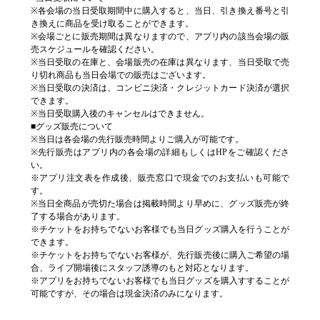
※各会場の当日受取期間中に購入すると、当日、引き換え番号と引
き換えに商品を受け取ることができます。
※会場ごとに販売期間は異なりますので、アプリ内の該当会場の販
売スケジュールを確認ください。
※当日受取の在庫と、会場販売の在庫は異なります、当日受取で売
り切れ商品も当日会場での販売はございます。
※当日受取の決済は、コンビニ決済・クレジットカード決済が選択
できます。
※当日受取購入後のキャンセルはできません。
■グッズ販売について
※当日は各会場の先行販売時間よりご購入が可能です。
※先行販売はアプリ内の各会場の詳細もしくはHPをご確認くださ
い。
※アプリ注文表を作成後、販売窓口で現金でのお支払いも可能で
す。
※当日全商品が売切た場合は掲載時間より早めに、グッズ販売が終
了する場合があります。
※チケットをお持ちでないお客様でも当日グッズ購入を行うことが
できます。
※チケットをお持ちでないお客様が、先行販売後に購入ご希望の場
合、ライブ開場後にスタッフ誘導のもと対応となります。
※アプリをお持ちでないお客様でも当日グッズを購入すすることが
可能ですが、その場合は現金決済のみになります。